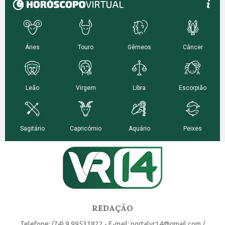
REDAÇÃO
Telefone: (74) 9 99531822 - E-mail: portalvr14@gmail.com /