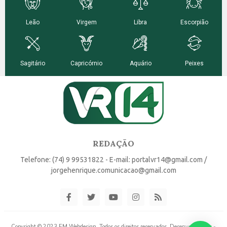
REDAÇÃO
Telefone: (74) 9 99531822 - E-mail: portalvr14@gmail.com /
jorgehenrique.comunicacao@gmail.com
Copyright © 2023 EM Webdesign. Todos os direitos reservados. Desenvolvido por -